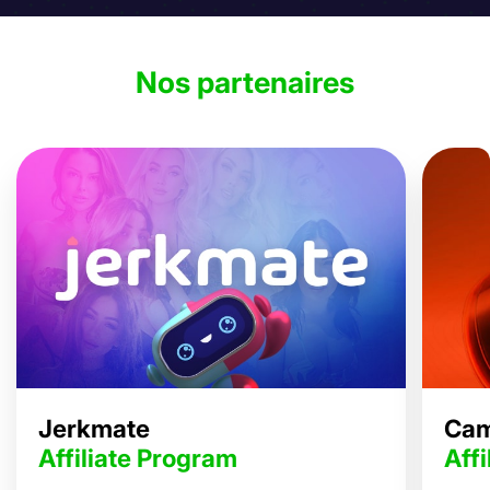
Nos partenaires
Jerkmate
Ca
Affiliate Program
Aff