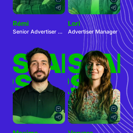
Rémi
Lori
Senior Advertiser Manager - Cam
Advertiser Manager
ERS
TISERS
ADVER
AD
RS
TISERS
Maxime
Varvara