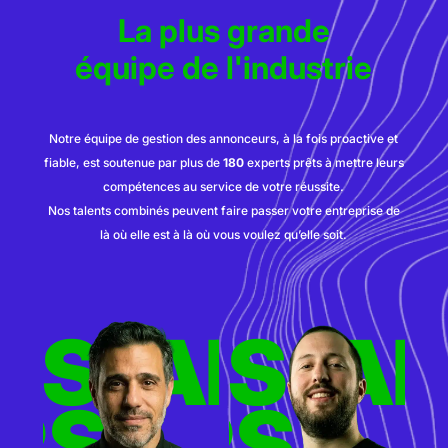
La plus grande
équipe de l'industrie
Notre équipe de gestion des annonceurs, à la fois proactive et
fiable, est soutenue par plus de
180
experts prêts à mettre leurs
compétences au service de votre réussite.
Nos talents combinés peuvent faire passer votre entreprise de
là où elle est à là où vous voulez qu’elle soit.
ERS
TISERS
ADVER
AD
RS
TISERS