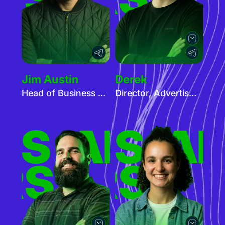
Jim Austin
Derek
Head of Business Development
Director, Advertiser Services
ERS
TISERS
ADVER
AD
RS
TISERS