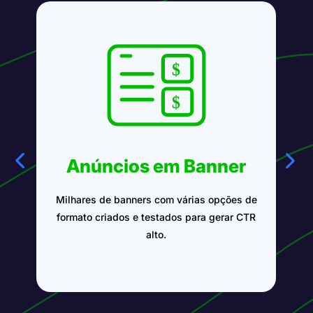
Anúncios em Banner
Milhares de banners com várias opções de
formato criados e testados para gerar CTR
m
alto.