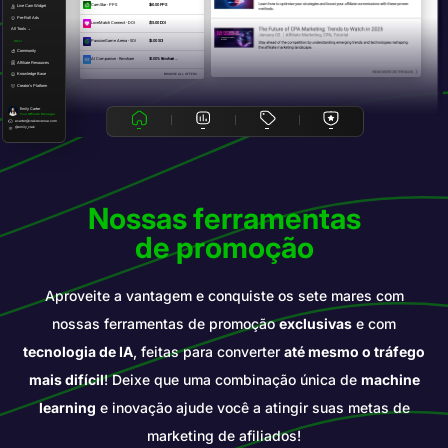
CamStar - PPS
$60.00 PPS
Live Cam Widget
Pre-Roll Ads
LoveMatch Connect - DOI
$15.00 DOI
All Tools →
PassionGame Arena - SOI
$5.00 SOI
Other
Community
AI Companion - Revshare
30.00% Revshare ...
Affiliate Resources
Knowledge Base
BROWSE ALL OFFERS
Creator's Platform
Emily Carter
Your Affiliate Manager
ecarter@crakrevenue.com
@emily_crak
Nossas ferramentas
de promoção
Aproveite a vantagem e conquiste os sete mares com
nossas ferramentas de promoção
exclusivas
e com
tecnologia de IA
, feitas para converter
até mesmo o tráfego
mais difícil
! Deixe que uma combinação única de
machine
learning
e inovação ajude você a atingir suas metas de
marketing de afiliados!