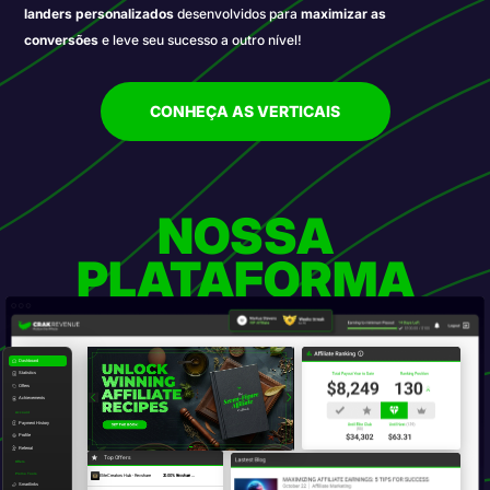
Converta
qualquer local e nicho
com
ferramentas
promocionais de ponta
e
criativos próprios
otimizados com
IA
.
CONHEÇA AS VERTICAIS
NOSSA
PLATAFORMA
Dashboard
Statistics
Offers
Achievements
Account
Payment History
Profile
Referral
Top Offers
Offers
Promo Tools
EliteCreators Hub - Revshare
20.00% Revshare ...
Smartlinks