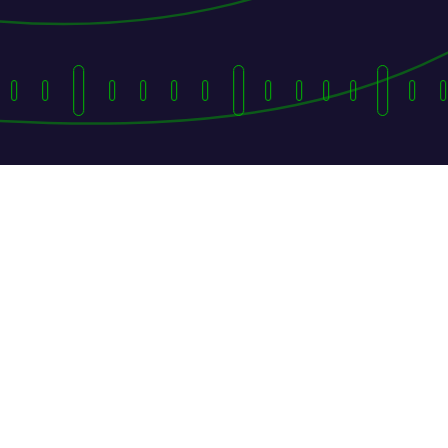
Eles seguiram a
baleia rumo ao
sucesso