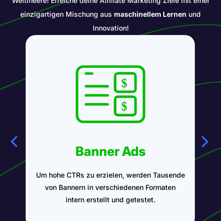
Weltmeere! Erreiche deine Affiliate Marketing Ziele mit einer
einzigartigen Mischung aus
maschinellem Lernen
und
Innovation!
Banner Ads
Um hohe CTRs zu erzielen, werden Tausende
K
von Bannern in verschiedenen Formaten
A
intern erstellt und getestet.