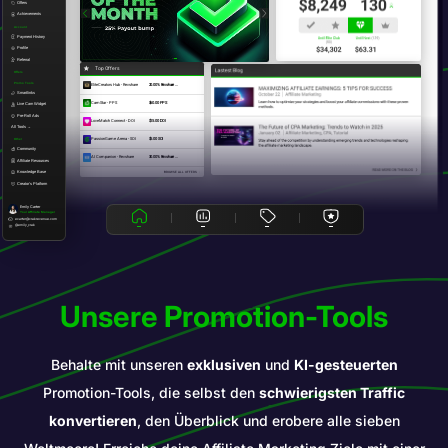
Offers
Achievements
Account
Payment History
Profile
Referral
Top Offers
Offers
Promo Tools
EliteCreators Hub - Revshare
20.00% Revshare ...
Smartlinks
CamStar - PPS
$60.00 PPS
Live Cam Widget
Pre-Roll Ads
LoveMatch Connect - DOI
$15.00 DOI
All Tools →
PassionGame Arena - SOI
$5.00 SOI
Other
Community
AI Companion - Revshare
30.00% Revshare ...
Affiliate Resources
Knowledge Base
BROWSE ALL OFFERS
Creator's Platform
Emily Carter
Your Affiliate Manager
ecarter@crakrevenue.com
@emily_crak
Unsere Promotion-Tools
Behalte mit unseren
exklusiven
und
KI-gesteuerten
Promotion-Tools, die selbst den
schwierigsten Traffic
konvertieren
, den Überblick und erobere alle sieben